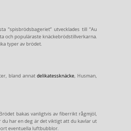
a ”spisbrödsbageriet” utvecklades till ”Au
sta och populäraste knäckebrödstillverkarna.
ika typer av brödet.
nter, bland annat
delikatessknäcke
, Husman,
 Brödet bakas vanligtvis av fiberrikt rågmjöl,
u har en deg är det viktigt att du kavlar ut
ort eventuella luftbubblor.