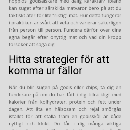
hopplös godisälskare med dålig karaktär? Ibland
kan suget efter särskilda matvaror bero på att du
faktiskt äter för lite ”riktig” mat. Hur detta fungerar
i praktiken är svårt att veta och varierar säkerligen
från person till person. Fundera därför över dina
egna begär efter onyttig mat och vad din kropp
försöker att säga dig.
Hitta strategier för att
komma ur fällor
När du blir sugen på godis eller chips, ta dig en
funderare på om du har fått i dig tillräckligt med
kalorier från kolhydrater, protein och fett under
dagen. Att äta en hälsosam och rejäl smörgås
istället för att ställa fram en godisskål är både
nyttigt och klokt. Du får i dig många viktiga