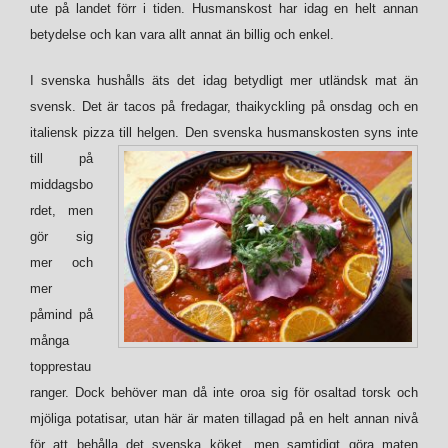
ute på landet förr i tiden. Husmanskost har idag en helt annan
betydelse och kan vara allt annat än billig och enkel.
I svenska hushålls äts det idag betydligt mer utländsk mat än
svensk. Det är tacos på fredagar, thaikyckling på onsdag och en
italiensk pizza till helgen.
Den svenska husmanskosten syns inte
till på
middagsbo
rdet, men
gör sig
mer och
mer
påmind på
många
topprestau
ranger. Dock behöver man då inte oroa sig för osaltad torsk och
mjöliga potatisar, utan här är maten tillagad på en helt annan nivå
för att behålla det svenska köket, men samtidigt göra maten