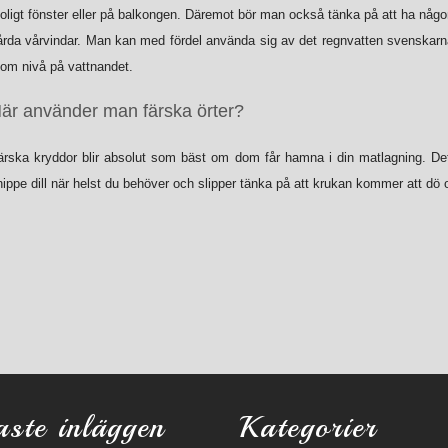
 soligt fönster eller på balkongen. Däremot bör man också tänka på att ha någ
 hårda vårvindar. Man kan med fördel använda sig av det regnvatten svenskar
gom nivå på vattnandet.
är använder man färska örter?
ärska kryddor blir absolut som bäst om dom får hamna i din matlagning. Det 
nippe dill när helst du behöver och slipper tänka på att krukan kommer att d
aste inläggen
Kategorier