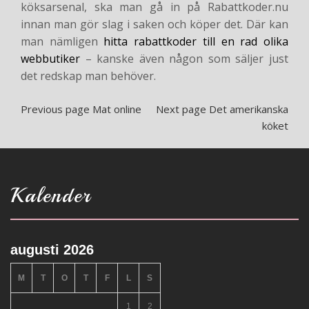
köksarsenal, ska man gå in på Rabattkoder.nu
innan man gör slag i saken och köper det. Där kan
man nämligen
hitta rabattkoder till en rad olika
webbutiker
– kanske även någon som säljer just
det redskap man behöver.
Previous page
Mat online
Next page
Det amerikanska
köket
Kalender
augusti 2026
M
T
O
T
F
L
S
1
2