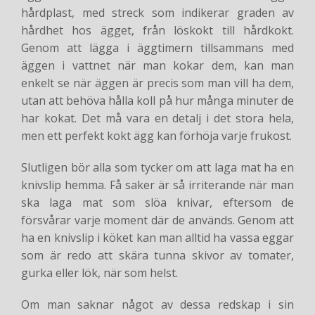
hårdplast, med streck som indikerar graden av
hårdhet hos ägget, från löskokt till hårdkokt.
Genom att lägga i äggtimern tillsammans med
äggen i vattnet när man kokar dem, kan man
enkelt se när äggen är precis som man vill ha dem,
utan att behöva hålla koll på hur många minuter de
har kokat. Det må vara en detalj i det stora hela,
men ett perfekt kokt ägg kan förhöja varje frukost.
Slutligen bör alla som tycker om att laga mat ha en
knivslip hemma. Få saker är så irriterande när man
ska laga mat som slöa knivar, eftersom de
försvårar varje moment där de används. Genom att
ha en knivslip i köket kan man alltid ha vassa eggar
som är redo att skära tunna skivor av tomater,
gurka eller lök, när som helst.
Om man saknar något av dessa redskap i sin