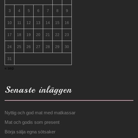
3
4
5
6
7
8
9
10
11
12
13
14
15
16
17
18
19
20
21
22
23
24
25
26
27
28
29
30
31
« sep
Senaste inläggen
Nyttig och god mat med matkassar
Mat och godis som present
Börja sälja egna sötsaker